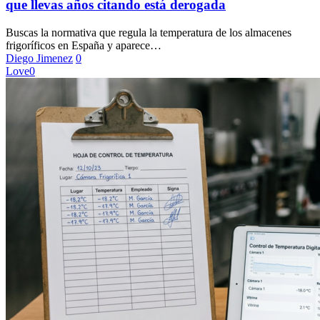
que llevas años citando está derogada
almacenes
frigoríficos
Buscas la normativa que regula la temperatura de los almacenes
que
frigoríficos en España y aparece…
llevas
Diego Jimenez
0
años
Love
0
citando
está
derogada