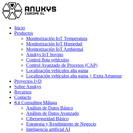
Skip
to
main
content
Menu
Inicio
Productos
Monitorización IoT Temperatura
Monitorización IoT Humedad
Monitorización IoT Ambiental
Anukys IoT bovino
Control flota vehículos
Control Avanzado de Procesos (CAP)
Localización vehículos alta gama
Localización vehículos alta gama + Extra Arranque
Proyectos I+D
Sobre Anukys
Recursos
Contacto
Kit Consulting Málaga
Análisis de Datos Básico
Análisis de Datos Avanzado
Ciberseguridad Básico
Estrategia y Rendimiento de Negocio
Inteligencia artificial AI