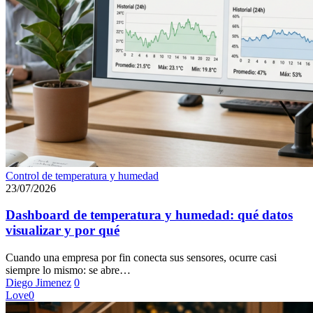
Dashboard
Control de temperatura y humedad
de
23/07/2026
temperatura
y
Dashboard de temperatura y humedad: qué datos
humedad:
visualizar y por qué
qué
datos
Cuando una empresa por fin conecta sus sensores, ocurre casi
visualizar
siempre lo mismo: se abre…
y
Diego Jimenez
0
por
Love
0
qué