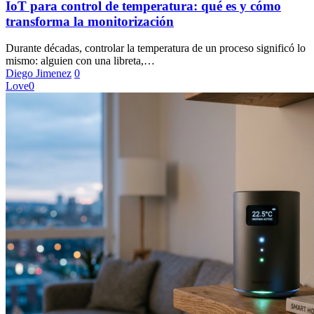
de
IoT para control de temperatura: qué es y cómo
temperatura:
transforma la monitorización
qué
es
Durante décadas, controlar la temperatura de un proceso significó lo
y
mismo: alguien con una libreta,…
cómo
Diego Jimenez
0
transforma
Love
0
la
monitorización