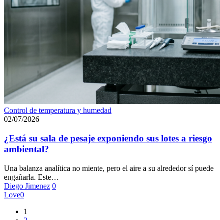
¿Está
Control de temperatura y humedad
su
02/07/2026
sala
de
¿Está su sala de pesaje exponiendo sus lotes a riesgo
pesaje
ambiental?
exponiendo
sus
Una balanza analítica no miente, pero el aire a su alrededor sí puede
lotes
engañarla. Este…
a
Diego Jimenez
0
riesgo
Love
0
ambiental?
1