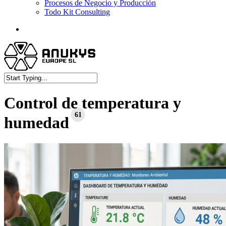
Procesos de Negocio y Producción
Todo Kit Consulting
facebook
linkedin
Close
Search
Control de temperatura y
61
humedad