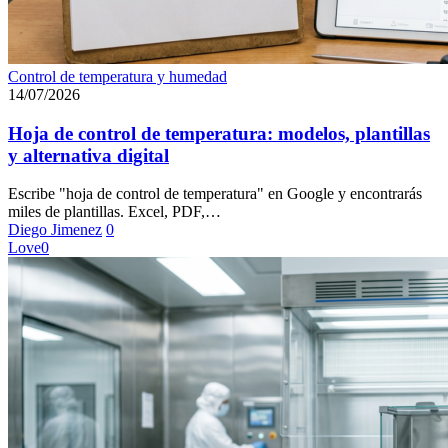
Hoja
Control de temperatura y humedad
de
14/07/2026
control
de
Hoja de control de temperatura: modelos, plantillas
temperatura:
y alternativa digital
modelos,
plantillas
Escribe "hoja de control de temperatura" en Google y encontrarás
y
miles de plantillas. Excel, PDF,…
alternativa
Diego Jimenez
0
digital
Love
0