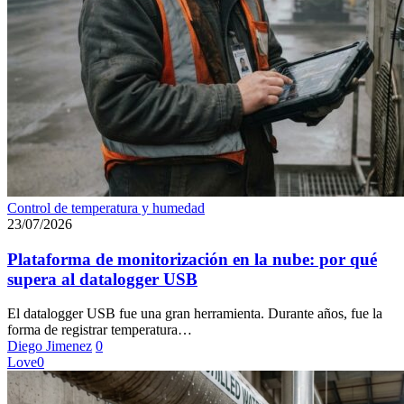
Plataforma
Control de temperatura y humedad
de
23/07/2026
monitorización
en
Plataforma de monitorización en la nube: por qué
la
supera al datalogger USB
nube:
por
El datalogger USB fue una gran herramienta. Durante años, fue la
qué
forma de registrar temperatura…
supera
Diego Jimenez
0
al
Love
0
datalogger
USB