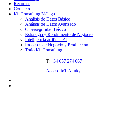
Recursos
Contacto
Kit Consulting Málaga
Análisis de Datos Básico
Análisis de Datos Avanzado
Ciberseguridad Básico
Estrategia y Rendimiento de Negocio
Inteligencia artificial AI
Procesos de Negocio y Producción
Todo Kit Consulting
T:
+34 657 274 067
Acceso IoT Anukys
facebook
linkedin