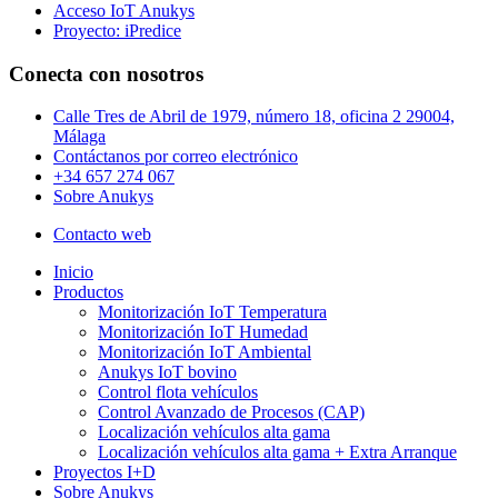
Acceso IoT Anukys
Proyecto: iPredice
Conecta con nosotros
Calle Tres de Abril de 1979, número 18, oficina 2 29004,
Málaga
Contáctanos por correo electrónico
+34 657 274 067
Sobre Anukys
Contacto web
Close
Inicio
Menu
Productos
Monitorización IoT Temperatura
Monitorización IoT Humedad
Monitorización IoT Ambiental
Anukys IoT bovino
Control flota vehículos
Control Avanzado de Procesos (CAP)
Localización vehículos alta gama
Localización vehículos alta gama + Extra Arranque
Proyectos I+D
Sobre Anukys