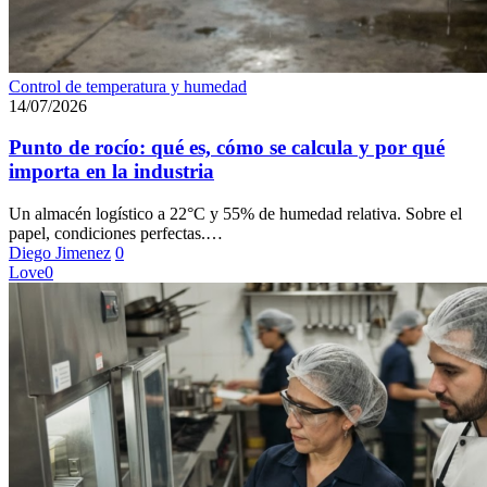
Punto
Control de temperatura y humedad
de
14/07/2026
rocío:
qué
Punto de rocío: qué es, cómo se calcula y por qué
es,
importa en la industria
cómo
se
Un almacén logístico a 22°C y 55% de humedad relativa. Sobre el
calcula
papel, condiciones perfectas.…
y
Diego Jimenez
0
por
Love
0
qué
importa
en
la
industria