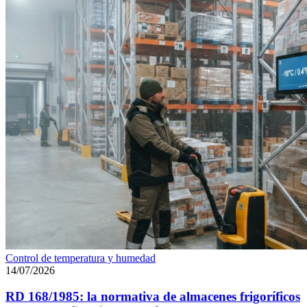
RD
Control de temperatura y humedad
168/1985:
14/07/2026
la
normativa
RD 168/1985: la normativa de almacenes frigoríficos
de