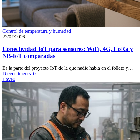
Conectividad
Control de temperatura y humedad
IoT
23/07/2026
para
sensores:
Conectividad IoT para sensores: WiFi, 4G, LoRa y
WiFi,
NB-IoT comparadas
4G,
LoRa
Es la parte del proyecto IoT de la que nadie habla en el folleto y…
y
Diego Jimenez
0
NB-
Love
0
IoT
comparadas