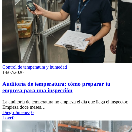
Auditoría
Control de temperatura y humedad
de
14/07/2026
temperatura:
cómo
Auditoría de temperatura: cómo preparar tu
preparar
empresa para una inspección
tu
empresa
La auditoría de temperatura no empieza el día que llega el inspector.
para
Empieza doce meses…
una
Diego Jimenez
0
inspección
Love
0