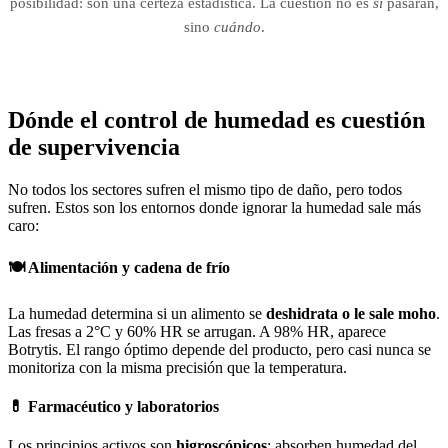
posibilidad: son una certeza estadística. La cuestión no es
si
pasarán,
sino
cuándo
.
Dónde el control de humedad es
cuestión
de supervivencia
No todos los sectores sufren el mismo tipo de daño, pero todos
sufren. Estos son los entornos donde ignorar la humedad sale más
caro:
🍽️ Alimentación y cadena de frío
La humedad determina si un alimento se
deshidrata o le sale moho
.
Las fresas a 2°C y 60% HR se arrugan. A 98% HR, aparece
Botrytis. El rango óptimo depende del producto, pero casi nunca se
monitoriza con la misma precisión que la temperatura.
💊 Farmacéutico y laboratorios
Los principios activos son
higroscópicos
: absorben humedad del