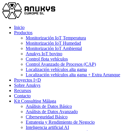
Skip
to
main
content
Menu
Inicio
Productos
Monitorización IoT Temperatura
Monitorización IoT Humedad
Monitorización IoT Ambiental
Anukys IoT bovino
Control flota vehículos
Control Avanzado de Procesos (CAP)
Localización vehículos alta gama
Localización vehículos alta gama + Extra Arranque
Proyectos I+D
Sobre Anukys
Recursos
Contacto
Kit Consulting Málaga
Análisis de Datos Básico
Análisis de Datos Avanzado
Ciberseguridad Básico
Estrategia y Rendimiento de Negocio
Inteligencia artificial AI