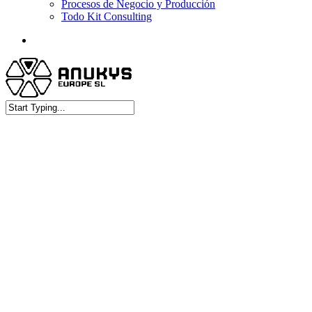
Procesos de Negocio y Producción
Todo Kit Consulting
facebook
linkedin
Close
Search
Falsas alarmas d