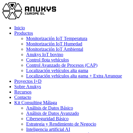
Skip
to
main
content
Menu
Inicio
Productos
Monitorización IoT Temperatura
Monitorización IoT Humedad
Monitorización IoT Ambiental
Anukys IoT bovino
Control flota vehículos
Control Avanzado de Procesos (CAP)
Localización vehículos alta gama
Localización vehículos alta gama + Extra Arranque
Proyectos I+D
Sobre Anukys
Recursos
Contacto
Kit Consulting Málaga
Análisis de Datos Básico
Análisis de Datos Avanzado
Ciberseguridad Básico
Estrategia y Rendimiento de Negocio
Inteligencia artificial AI