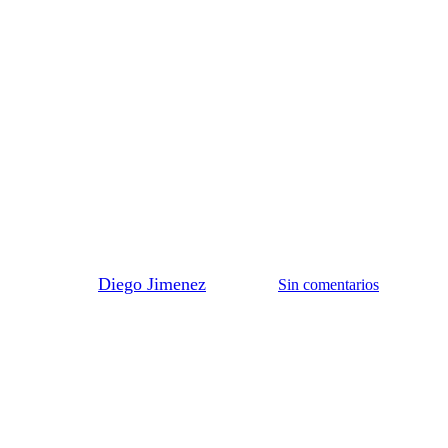
Control de temperatura y humedad
e temperatura: por qué ocurren y
por
Diego Jimenez
28/04/2026
Sin comentarios