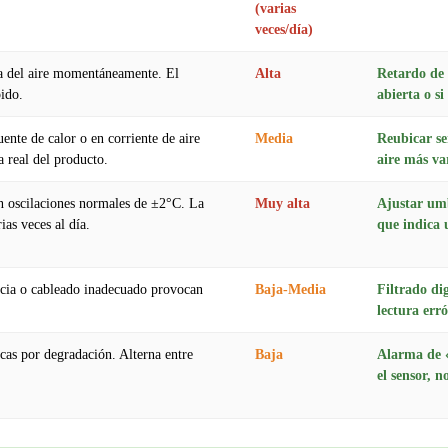
(varias
veces/día)
ra del aire momentáneamente. El
Alta
Retardo de 
pido.
abierta o s
ente de calor o en corriente de aire
Media
Reubicar se
a real del producto.
aire más va
 oscilaciones normales de ±2°C. La
Muy alta
Ajustar umb
as veces al día.
que indica 
encia o cableado inadecuado provocan
Baja-Media
Filtrado di
lectura err
icas por degradación. Alterna entre
Baja
Alarma de «
el sensor, 