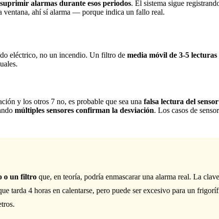
suprimir alarmas durante esos periodos
. El sistema sigue registrand
 ventana, ahí sí alarma — porque indica un fallo real.
o eléctrico, no un incendio. Un filtro de
media móvil de 3-5 lecturas
uales.
ción y los otros 7 no, es probable que sea una
falsa lectura del senso
uando
múltiples sensores confirman la desviación
. Los casos de sensor
 o un filtro
que, en teoría, podría enmascarar una alarma real. La clave
ue tarda 4 horas en calentarse, pero puede ser excesivo para un frigorí
tros.